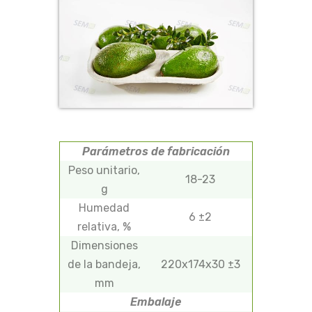
Parámetros de fabricación
Peso unitario,
18-23
g
Humedad
6 ±2
relativa, %
Dimensiones
de la bandeja,
220х174х30 ±3
mm
Embalaje