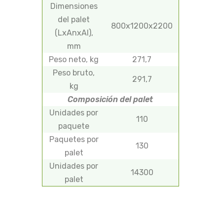
Dimensiones
del palet
800х1200х2200
(LxAnxAl),
mm
Peso neto, kg
271,7
Peso bruto,
291,7
kg
Composición del palet
Unidades por
110
paquete
Paquetes por
130
palet
Unidades por
14300
palet