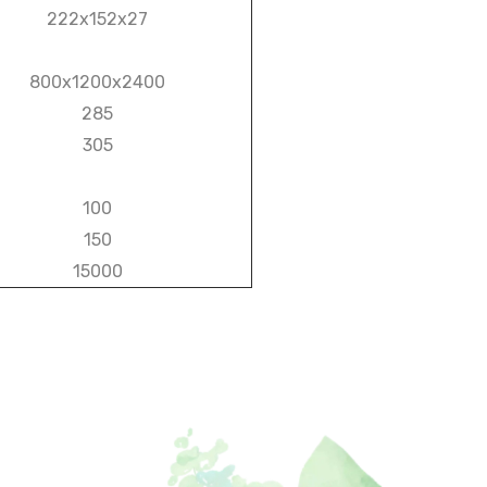
222х152х27
800х1200х2400
285
305
100
150
15000