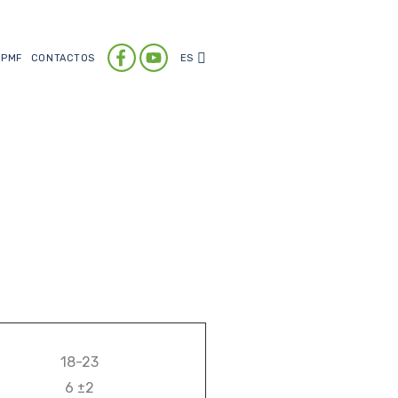
PMF
CONTACTOS
ES
18-23
6 ±2