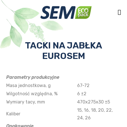
TACKI NA JABŁKA
EUROSEM
Parametry produkcyjne
Masa jednostkowa, g
67-72
Wilgotność względna, %
6 ±2
Wymiary tacy, mm
470х275х30 ±5
15, 16, 18, 20, 22,
Kaliber
24, 26
Opakowanie