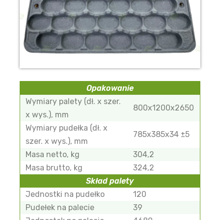
Opakowanie
Wymiary palety (dł. x szer.
800х1200х2650
x wys.), mm
Wymiary pudełka (dł. x
785х385х34 ±5
szer. x wys.), mm
Masa netto, kg
304,2
Masa brutto, kg
324,2
Skład palety
Jednostki na pudełko
120
Pudełek na palecie
39