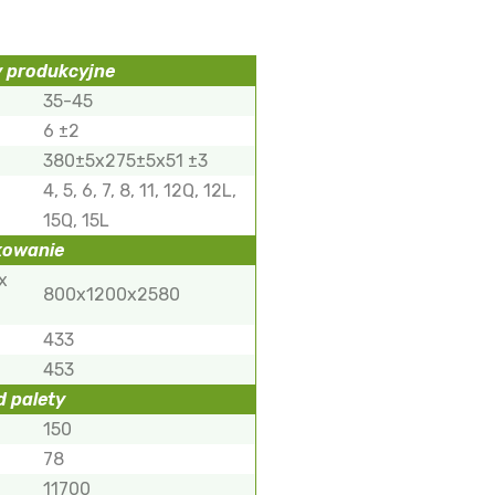
 produkcyjne
35-45
6 ±2
380±5x275±5х51 ±3
4, 5, 6, 7, 8, 11, 12Q, 12L,
15Q, 15L
kowanie
 x
800х1200х2580
433
453
d palety
150
78
11700