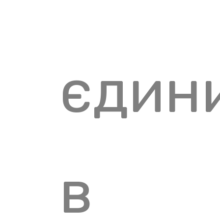
єдин
в