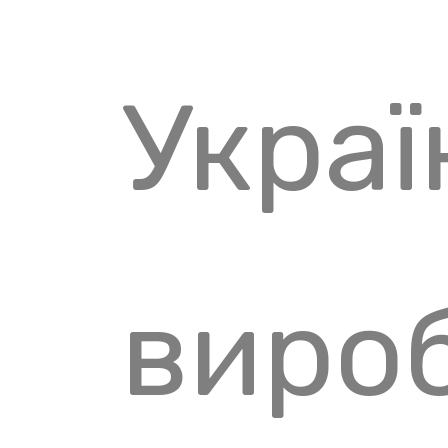
Украї
виро