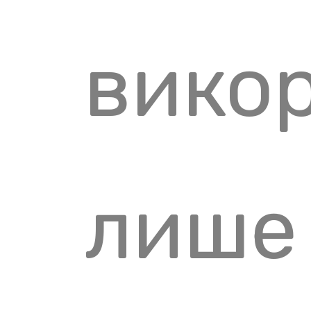
вико
лише