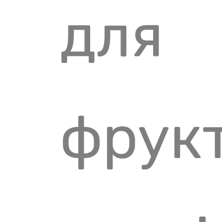
для
фрукт