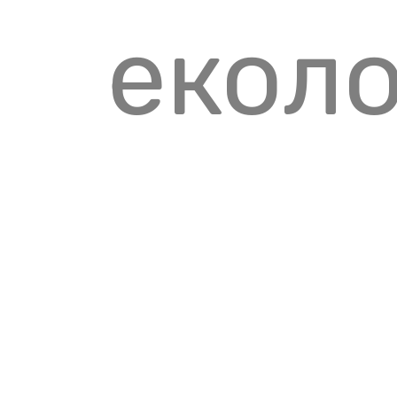
еколо
чист