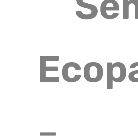
Se
Ecop
–