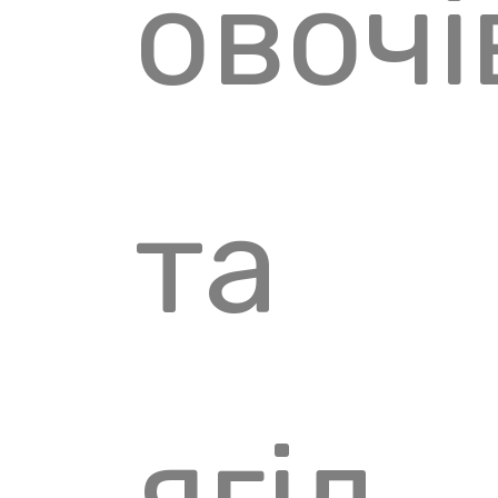
овочі
та
ягід,