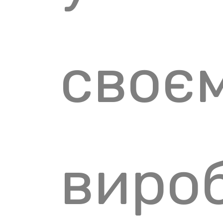
своє
виро