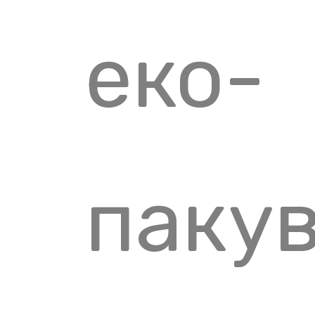
еко-
паку