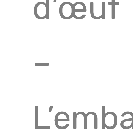
d’œuf
–
L’emba