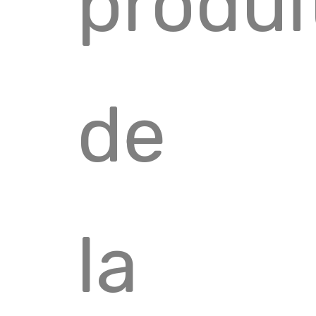
produi
de
la