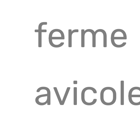
ferme
avicol