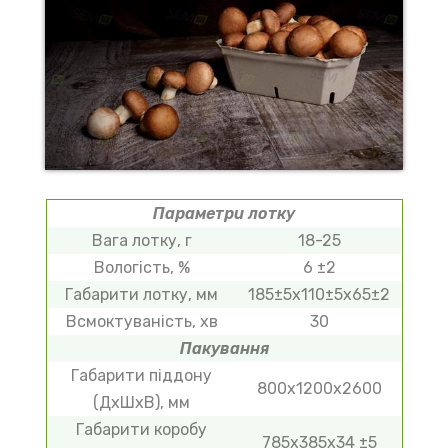
Параметри лотку
Вага лотку, г
18-25
Вологість, %
6 ±2
Габарити лотку, мм
185±5х110±5х65±2
Всмоктуваність, хв
30
Пакування
Габарити піддону
800х1200х2600
(ДхШхВ), мм
Габарити коробу
785х385х34 ±5